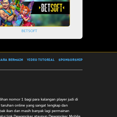
BETSOFT
CARA BERMAIN
VIDEO TUTORIAL
SPONSORSHIP
ilihan nomor 1 bagi para kalangan player judi di
taruhan online yang sangat lengkap dan
embak ikan dan masih banyak lagi permainan
alui link Dewapoker ataupun Dewapoker Mobile.