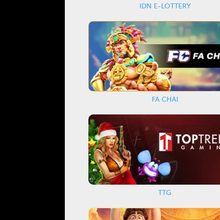
IDN E-LOTTERY
FA CHAI
TTG