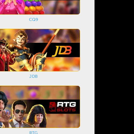
CQ9
JDB
RTG