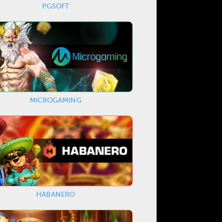
PGSOFT
MICROGAMING
HABANERO