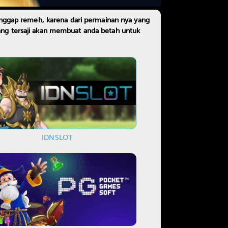
ianggap remeh, karena dari permainan nya yang
ng tersaji akan membuat anda betah untuk
IDNSLOT