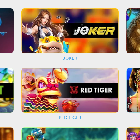
JOKER
RED TIGER