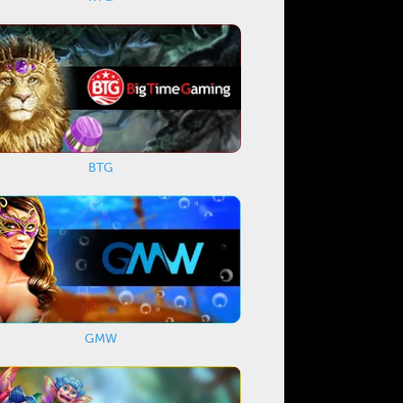
BTG
GMW