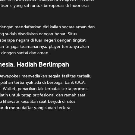
isensi yang sah untuk beroperasi di Indonesia
ngan mendaftarkan diri kalian secara aman dan
g sudah disediakan dengan benar. Situs
eberapa negara di luar negeri dengan tingkat
kan terjaga keamanannya, player tentunya akan
e dengan santai dan aman.
nesia, Hadiah Berlimpah
wapoker menyediakan segala fasilitas terbaik.
pilihan terbanyak ada di berbagai bank (BCA,
-Wallet, penarikan tak terbatas serta promosi
ilatih untuk tetap profesional dan ramah saat
hawatir kesulitan saat berjudi di situs
 di menu daftar yang sudah tertera.