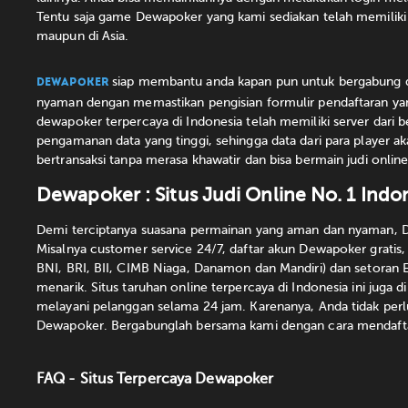
Tentu saja game Dewapoker yang kami sediakan telah memiliki l
maupun di Asia.
siap membantu anda kapan pun untuk bergabung de
Dewapoker
nyaman dengan memastikan pengisian formulir pendaftaran yan
dewapoker terpercaya di Indonesia telah memiliki server dari b
pengamanan data yang tinggi, sehingga data dari para player a
bertransaksi tanpa merasa khawatir dan bisa bermain judi onlin
Dewapoker : Situs Judi Online No. 1 Indo
Demi terciptanya suasana permainan yang aman dan nyaman, De
Misalnya customer service 24/7, daftar akun Dewapoker gratis, 
BNI, BRI, BII, CIMB Niaga, Danamon dan Mandiri) dan setoran E
menarik. Situs taruhan online terpercaya di Indonesia ini juga d
melayani pelanggan selama 24 jam. Karenanya, Anda tidak perlu k
Dewapoker. Bergabunglah bersama kami dengan cara mendaftar
FAQ - Situs Terpercaya Dewapoker