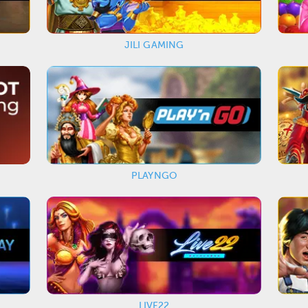
JILI GAMING
PLAYNGO
LIVE22