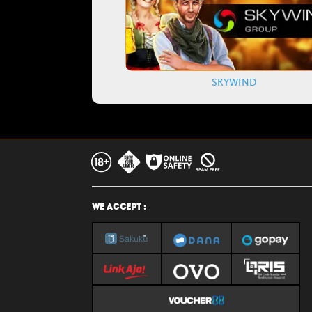
SKYWIND
WE ACCEPT :